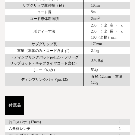
サブグリップ取付軸（径）
10mm
コード長
5m
2
コード導体断面積
2mm
235（全高）x
ボディー寸法
235（全長）x
100（全幅）mm
サブグリップ長
170mm
重量（本体のみ・コード含まず）
2.4kg
（ディンプリングパッドpad125・フリーグ
3.461kg
リップセット・キャブタイヤコード含む）
（コードのみ）
534g
直径 125mm・重量
ディンプリングパッドpad125
125g
付属品
片口スパナ（17mm）
1
六角棒レンチ
1