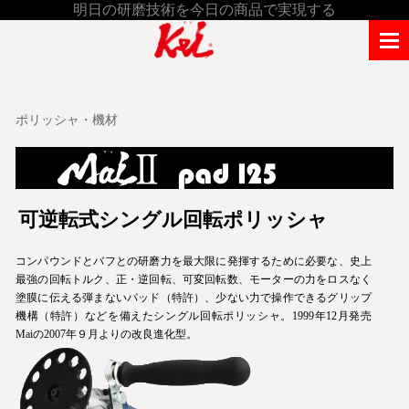
明日の研磨技術を今日の商品で実現する
ポリッシャ・機材
可逆転式シングル回転ポリッシャ
コンパウンドとバフとの研磨力を最大限に発揮するために必要な、史上
最強の回転トルク、正・逆回転、可変回転数、モーターの力をロスなく
塗膜に伝える弾まないパッド（特許）、少ない力で操作できるグリップ
機構（特許）などを備えたシングル回転ポリッシャ。1999年12月発売
Maiの2007年９月よりの改良進化型。