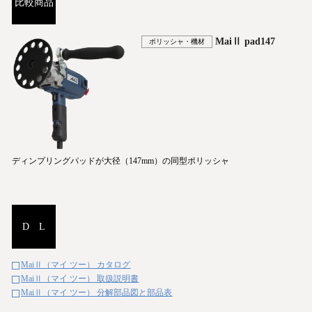
比較商品
MaiⅡ pad147
ポリッシャ・機材
ディンプリングパッドが大径（147mm）の同型ポリッシャ
D L
MaiⅡ（マイ ツー） カタログ
MaiⅡ（マイ ツー） 取扱説明書
MaiⅡ（マイ ツー） 分解部品図と部品表