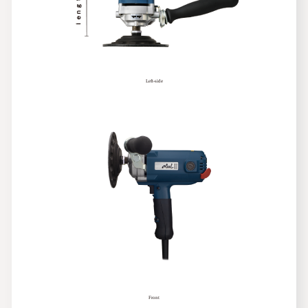
Left-side
Front