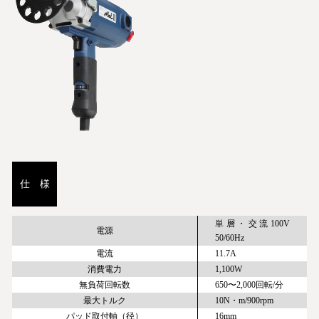
仕 様
単層・交流100V
電源
50/60Hz
電流
11.7A
消費電力
1,100W
無負荷回転数
650〜2,000回転/分
最大トルク
10N・m/900rpm
パッド取付軸（径）
16mm